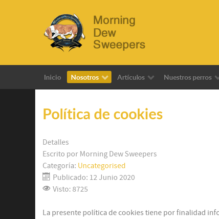
Inicio
Nosotros
Artículos
Nuestros perros
Política de cookies
Detalles
Escrito por
Morning Dew Sweepers
Categoría:
Uncategorised
Publicado: 12 Junio 2020
Visto: 8725
La presente política de cookies tiene por finalidad in