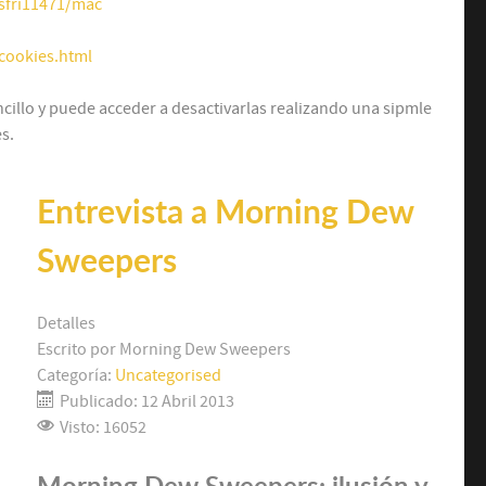
/sfri11471/mac
cookies.html
ncillo y puede acceder a desactivarlas realizando una sipmle
s.
Entrevista a Morning Dew
Sweepers
Detalles
Escrito por
Morning Dew Sweepers
Categoría:
Uncategorised
Publicado: 12 Abril 2013
Visto: 16052