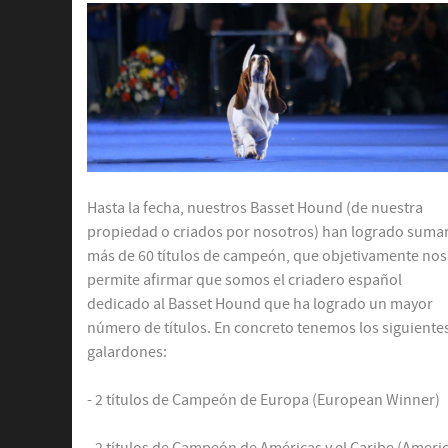
Hasta la fecha, nuestros Basset Hound (de nuestra
propiedad o criados por nosotros) han logrado suma
más de 60 títulos de campeón, que objetivamente nos
permite afirmar que somos el criadero español
dedicado al Basset Hound que ha logrado un mayor
número de títulos. En concreto tenemos los siguiente
galardones:
- 2 títulos de Campeón de Europa (European Winner)
- 2 títulos de Campeón de Américas y el Caribe (Ameri