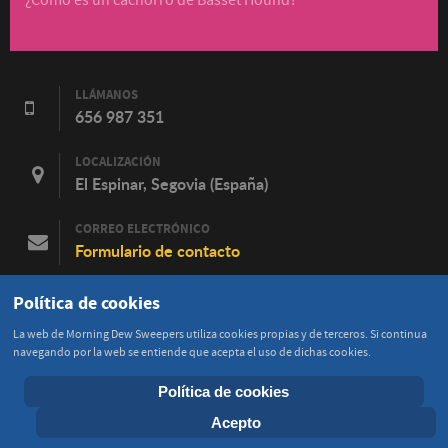
¿Cómo es un cachorro de Basset Hound?
LLÁMANOS
656 987 351
LOCALIZACIÓN
El Espinar, Segovia (España)
CORREO ELECTRÓNICO
Formulario de contacto
FACEBOOK
Política de cookies
Contacta en Facebook
La web de Morning Dew Sweepers utiliza cookies propias y de terceros. Si continua
navegando por la web se entiende que acepta el uso de dichas cookies.
Política de cookies
© 2015 - 2026 Morning Dew Sweepers
Acepto