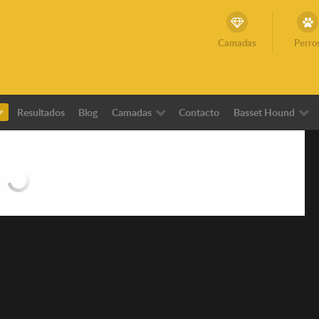
Camadas
Perro
Resultados
Blog
Camadas
Contacto
Basset Hound