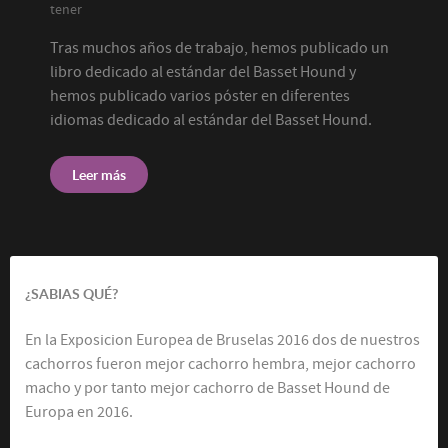
tener
Tras muchos años de trabajo, hemos publicado un
libro dedicado al estándar del Basset Hound y
hemos publicado varios póster en diferentes
idiomas dedicado al estándar del Basset Hound.
Leer más
¿SABIAS QUÉ?
En la Exposicion Europea de Bruselas 2016 dos de nuestros
cachorros fueron mejor cachorro hembra, mejor cachorro
macho y por tanto mejor cachorro de Basset Hound de
Europa en 2016.