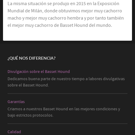
La misma situación se produjo en 2015 en la Exposición
Mundial de Milán, donde obtuvimos mejor muy cachorro
macho y mejor muy cachorro hembra y por tanto también
el mejor muy cachorro de Basset Hound del mundo.
¿QUÉ NOS DIFERENCIA?
Divulgación sobre el Basset Hound
Dedicamos buena parte de nuestro tiempo a labores divulgativas
sobre el Basset Hound.
Garantías
Criamos a nuestros Basset Hound en las mejores condiciones y
bajo estrictos protocolos.
Calidad