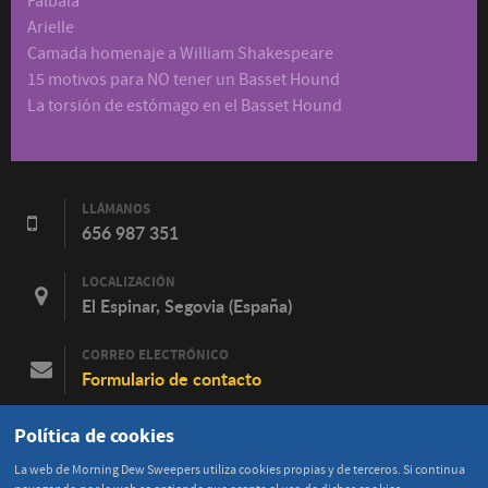
Falbalá
Arielle
Camada homenaje a William Shakespeare
15 motivos para NO tener un Basset Hound
La torsión de estómago en el Basset Hound
LLÁMANOS
656 987 351
LOCALIZACIÓN
El Espinar, Segovia (España)
CORREO ELECTRÓNICO
Formulario de contacto
FACEBOOK
Política de cookies
Contacta en Facebook
La web de Morning Dew Sweepers utiliza cookies propias y de terceros. Si continua