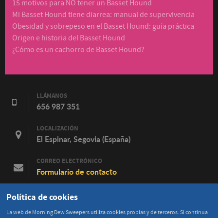
15 motivos para NO tener un Basset Hound
Mi Basset Hound tiene diarrea: manual de supervivencia
Obesidad y sobrepeso en el Basset Hound: guía práctica
Origen e historia del Basset Hound
¿Cómo es un cachorro de Basset Hound?
LLÁMANOS
656 987 351
LOCALIZACIÓN
El Espinar, Segovia (España)
CORREO ELECTRÓNICO
Formulario de contacto
FACEBOOK
Política de cookies
Contacta en Facebook
La web de Morning Dew Sweepers utiliza cookies propias y de terceros. Si continua