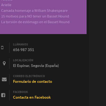
Arielle
Camada homenaje a William Shakespeare
15 motivos para NO tener un Basset Hound
La torsión de estómago en el Basset Hound
LLÁMANOS
656 987 351
LOCALIZACIÓN
El Espinar, Segovia (España)
CORREO ELECTRÓNICO
Formulario de contacto
FACEBOOK
Contacta en Facebook