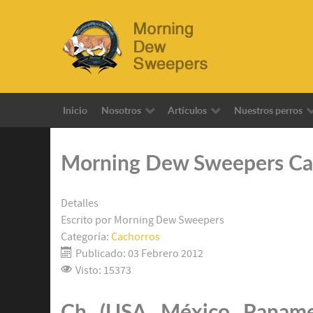
Inicio
Nosotros
Artículos
Nuestros perros
Morning Dew Sweepers Cal
Detalles
Escrito por
Morning Dew Sweepers
Categoría:
Cachorros
Publicado: 03 Febrero 2012
Visto: 15373
Ch. (USA, México, Paname