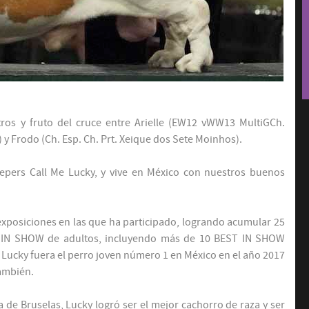
os y fruto del cruce entre Arielle (EW12 vWW13 MultiGCh.
 y Frodo (Ch. Esp. Ch. Prt. Xeique dos Sete Moinhos).
ers Call Me Lucky, y vive en México con nuestros buenos
exposiciones en las que ha participado, logrando acumular 25
IN SHOW de adultos, incluyendo más de 10 BEST IN SHOW
Lucky fuera el perro joven número 1 en México en el año 2017
también.
 de Bruselas, Lucky logró ser el mejor cachorro de raza y ser