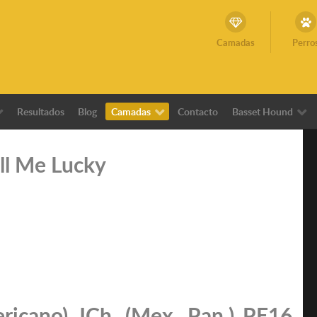
Camadas
Perro
Resultados
Blog
Camadas
Contacto
Basset Hound
l Me Lucky
ricano) JCh. (Mex. Pan.) PE16