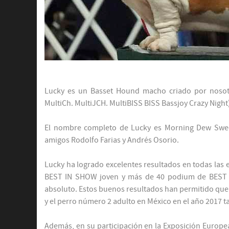
Lucky es un Basset Hound macho criado por nosotr
MultiCh. MultiJCH. MultiBISS BISS Bassjoy Crazy Night)
El nombre completo de Lucky es Morning Dew Sweep
amigos Rodolfo Farias y Andrés Osorio.
Lucky ha logrado excelentes resultados en todas las 
BEST IN SHOW joven y más de 40 podium de BEST 
absoluto. Estos buenos resultados han permitido que 
y el perro número 2 adulto en México en el año 2017 
Además, en su participación en la Exposición Europea