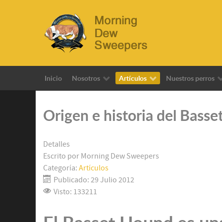
Inicio
Nosotros
Artículos
Nuestros perros
Origen e historia del Bass
Detalles
Escrito por
Morning Dew Sweepers
Categoría:
Artículos
Publicado: 29 Julio 2012
Visto: 133211