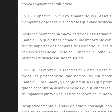
época ampliamente difundido.
En 1881 aparece un nuevo amante de los Basset fr
ejemplares desde Francia, entre los que cabe destaca
Hasta ese momento, la mayor parte de Basset francese
Canteleu, lo que estaba creando una importante cons
decide importar dos hembras de Basset de la línea 
con los perros de las líneas del Conde de le Couteulx
pioneros dedicados al Basset Hound.
En 1884 Sir Everett Millais regresa de Australia y es
todos los protagonistas que hemos ido enumeran
Canteleu, Lord Galway y George Krehl, a los que pron
que se encontraba ni más ni menos que su alteza real
de Inglaterra junto en calidad de consorte de Eduardo 
Desgraciadamente el abuso de cruces consanguíneos