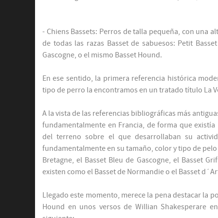
- Chiens Bassets: Perros de talla pequeña, con una alt
de todas las razas Basset de sabuesos: Petit Basse
Gascogne, o el mismo Basset Hound.
En ese sentido, la primera referencia histórica mo
tipo de perro la encontramos en un tratado título La V
A la vista de las referencias bibliográficas más antigu
fundamentalmente en Francia, de forma que existía u
del terreno sobre el que desarrollaban su activi
fundamentalmente en su tamaño, color y tipo de pelo
Bretagne, el Basset Bleu de Gascogne, el Basset Gr
existen como el Basset de Normandie o el Basset d´Ar
Llegado este momento, merece la pena destacar la posi
Hound en unos versos de Willian Shakesperare en