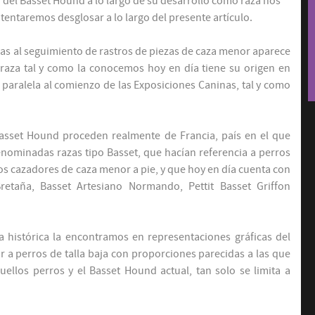
o del Basset Hound a lo largo de su desarrollo como raza nos
entaremos desglosar a lo largo del presente artículo.
as al seguimiento de rastros de piezas de caza menor aparece
a raza tal y como la conocemos hoy en día tiene su origen en
a paralela al comienzo de las Exposiciones Caninas, tal y como
l Basset Hound proceden realmente de Francia, país en el que
enominadas razas tipo Basset, que hacían referencia a perros
s cazadores de caza menor a pie, y que hoy en día cuenta con
etaña, Basset Artesiano Normando, Pettit Basset Griffon
ia histórica la encontramos en representaciones gráficas del
r a perros de talla baja con proporciones parecidas a las que
ellos perros y el Basset Hound actual, tan solo se limita a