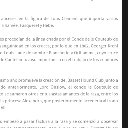
anceses en la figura de Lous Clement que importa varios
r a Ramée, Pasqueret y Hebe.
s procedían de la línea criada por el Conde de le Couteulx de
anguinidad en los cruces, por lo que en 1882, Georger Krehl
de Louis Lane de nombre Blanchette y Oriflamme, cuyo cruce
 de Canteleu tuvosu importancia en el trabajo de los criadores
e mismo año promueve la creación del Basset Hound Club junto a
do anteriormente, Lord Onslow, el conde le Couteulx de
to se sumaron otros entusiastas amantes de la raza, entre los
 la princesa Alexandra, que posteriormente accedería al trono
VII.
 empezó a pasar factura a la raza y se comenzó a observar