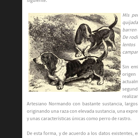
siguiente:
Mis pe
quijada
barren 
De rodi
lentos
campan
Sin em
origen
actualm
segunda
realiza
Artesiano Normando con bastante sustancia, largo
originando una raza con elevada sustancia, una expr
y unas características únicas como perro de rastro.
De esta forma, y de acuerdo a los datos existentes, 