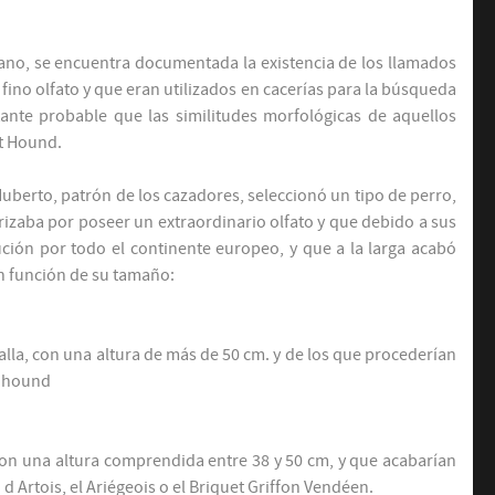
mano, se encuentra documentada la existencia de los llamados
fino olfato y que eran utilizados en cacerías para la búsqueda
stante probable que las similitudes morfológicas de aquellos
et Hound.
uberto, patrón de los cazadores, seleccionó un tipo de perro,
izaba por poseer un extraordinario olfato y que debido a sus
ución por todo el continente europeo, y que a la larga acabó
n función de su tamaño:
lla, con una altura de más de 50 cm. y de los que procederían
odhound
con una altura comprendida entre 38 y 50 cm, y que acabarían
 Artois, el Ariégeois o el Briquet Griffon Vendéen.