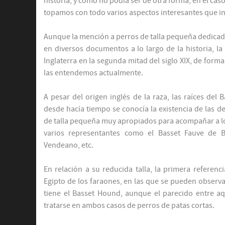
historia, y como no podía ser de otra forma, en el cas
topamos con todo varios aspectos interesantes que int
Aunque la mención a perros de talla pequeña dedicad
en diversos documentos a lo largo de la historia, l
Inglaterra en la segunda mitad del siglo XIX, de form
las entendemos actualmente.
A pesar del origen inglés de la raza, las raíces de
desde hacía tiempo se conocía la existencia de las d
de talla pequeña muy apropiados para acompañar a lo
varios representantes como el Basset Fauve de Br
Vendeano, etc.
En relación a su reducida talla, la primera referenc
Egipto de los faraones, en las que se pueden observa
tiene el Basset Hound, aunque el parecido entre aqu
tratarse en ambos casos de perros de patas cortas.