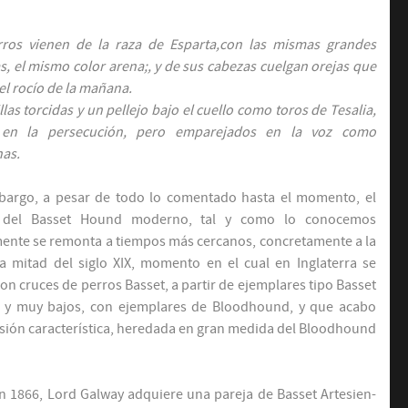
rros vien
en de la raza de Esparta,con las mismas grandes
s, el mismo color arena;, y de sus cabezas cuelgan orejas que
el rocío de la mañana.
llas torcidas y un pellejo bajo el cuello como toros de Tesalia,
 en la persecución, pero emparejados en la voz como
as.
bargo, a pesar de todo lo comentado hasta el momento, el
 del Basset Hound moderno, tal y como lo conocemos
ente se remonta a tiempos más cercanos, concretamente a la
 mitad del siglo XIX, momento en el cual en Inglaterra se
ron cruces de perros Basset, a partir de ejemplares tipo Basset
s y muy bajos, con ejemplares de Bloodhound, y que acabo
esión característica, heredada en gran medida del Bloodhound
en 1866, Lord Galway adquiere una pareja de Basset Artesien-