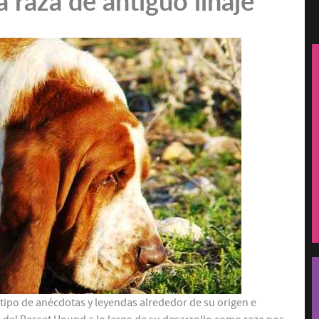
 raza de antiguo linaje
tipo de anécdotas y leyendas alrededor de su origen e