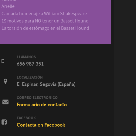
Arielle
Camada homenaje a William Shakespeare
15 motivos para NO tener un Basset Hound
La torsión de estómago en el Basset Hound
LLÁMANOS
656 987 351
LOCALIZACIÓN
El Espinar, Segovia (España)
CORREO ELECTRÓNICO
Formulario de contacto
FACEBOOK
Contacta en Facebook