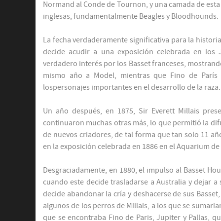
Normand al Conde de Tournon, y una camada de esta p
inglesas, fundamentalmente Beagles y Bloodhounds.
La fecha verdaderamente significativa para la historia
decide acudir a una exposición celebrada en los 
verdadero interés por los Basset franceses, mostrand
mismo año a Model, mientras que Fino de París 
lospersonajes importantes en el desarrollo de la raza.
Un año después, en 1875, Sir Everett Millais pre
continuaron muchas otras más, lo que permitió la difu
de nuevos criadores, de tal forma que tan solo 11 a
en la exposición celebrada en 1886 en el Aquarium de
Desgraciadamente, en 1880, el impulso al Basset Houn
cuando este decide trasladarse a Australia y dejar a
decide abandonar la cría y deshacerse de sus Basset,
algunos de los perros de Millais, a los que se sumar
que se encontraba Fino de Paris, Jupiter y Pallas, 