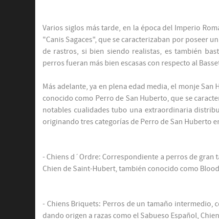
Varios siglos más tarde, en la época del Imperio Ro
"Canis Sagaces", que se caracterizaban por poseer un 
de rastros, si bien siendo realistas, es también ba
perros fueran más bien escasas con respecto al Bass
Más adelante, ya en plena edad media, el monje San H
conocido como Perro de San Huberto, que se caracter
notables cualidades tubo una extraordinaria distrib
originando tres categorías de Perro de San Huberto e
- Chiens d´Ordre: Correspondiente a perros de gran ta
Chien de Saint-Hubert, también conocido como Blo
- Chiens Briquets: Perros de un tamaño intermedio, 
dando origen a razas como el Sabueso Español, Chien d